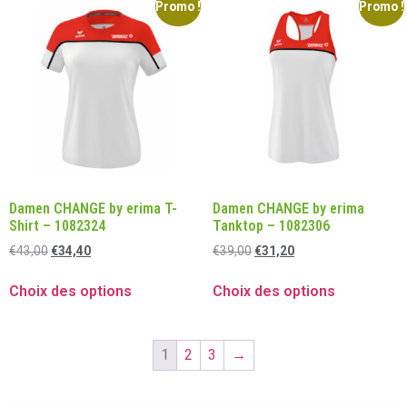
Promo !
Promo !
Damen CHANGE by erima T-
Damen CHANGE by erima
Shirt – 1082324
Tanktop – 1082306
€
43,00
€
34,40
€
39,00
€
31,20
Choix des options
Choix des options
1
2
3
→