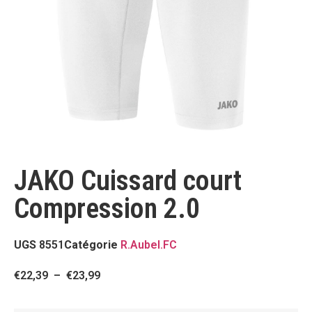
JAKO Cuissard court
Compression 2.0
UGS
8551
Catégorie
R.Aubel.FC
€
22,39
–
€
23,99