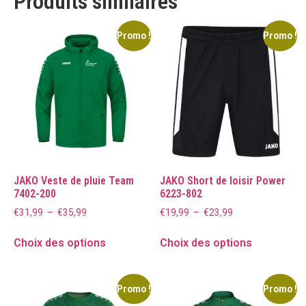
Produits similaires
Promo !
Promo !
JAKO Veste de pluie Team
JAKO Short de loisir Power
7402-200
6223-802
€
31,99
–
€
35,99
€
19,99
–
€
23,99
Choix des options
Choix des options
Promo !
Promo !