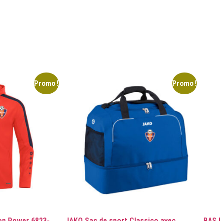
Promo !
Promo !
on Power 6823-
JAKO Sac de sport Classico avec
BAS 