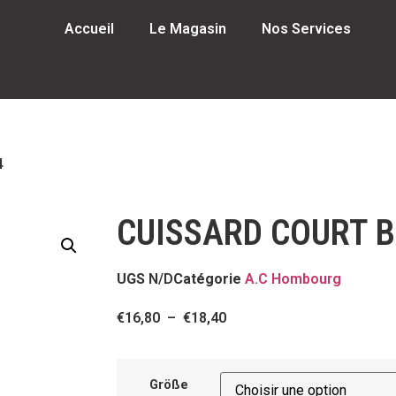
Accueil
Le Magasin
Nos Services
4
CUISSARD COURT B
UGS
N/D
Catégorie
A.C Hombourg
€
16,80
–
€
18,40
Größe