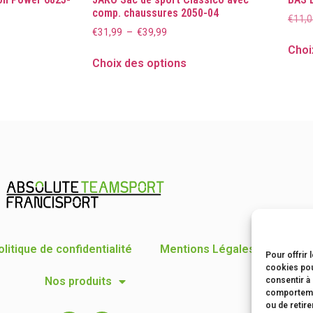
comp. chaussures 2050-04
€
11,0
€
31,99
–
€
39,99
Choi
Choix des options
olitique de confidentialité
Mentions Légales
Condi
Pour offrir 
cookies pou
Nos produits
consentir à
comportemen
ou de retire