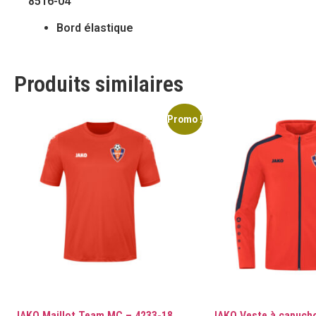
8516-04
Bord élastique
Produits similaires
Promo !
JAKO Maillot Team MC – 4233-18
JAKO Veste à capuch