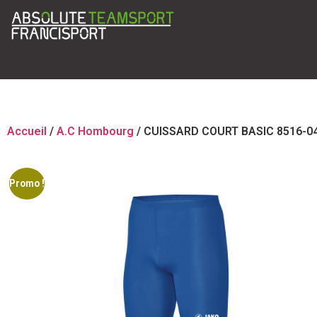
Accueil
/
A.C Hombourg
/ CUISSARD COURT BASIC 8516-0
Promo !