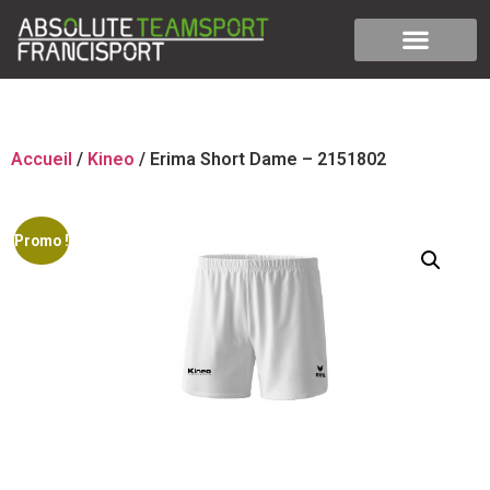
Accueil
/
Kineo
/ Erima Short Dame – 2151802
Promo !