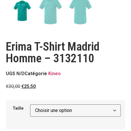
Erima T-Shirt Madrid
Homme – 3132110
UGS
N/D
Catégorie
Kineo
€
30,00
€
25,50
Taille