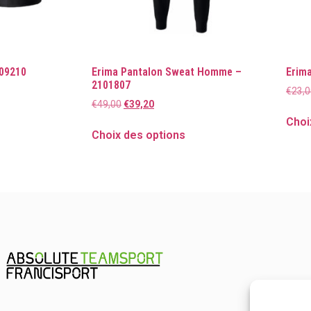
809210
Erima Pantalon Sweat Homme –
Erim
2101807
€
23,0
€
49,00
€
39,20
Choi
Choix des options