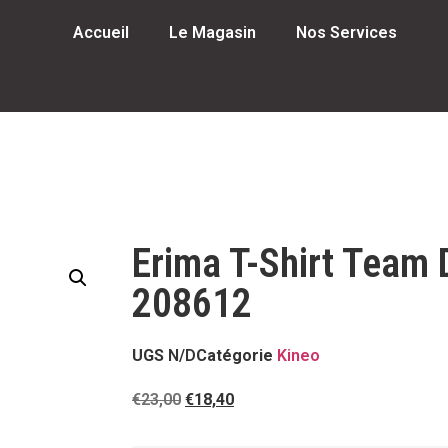
Accueil
Le Magasin
Nos Services
Erima T-Shirt Team
208612
UGS
N/D
Catégorie
Kineo
€
23,00
€
18,40