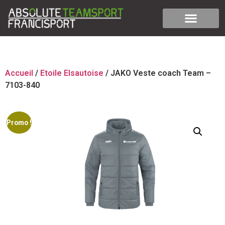
Accueil
/
Etoile Elsautoise
/ JAKO Veste coach Team –
7103-840
Promo !