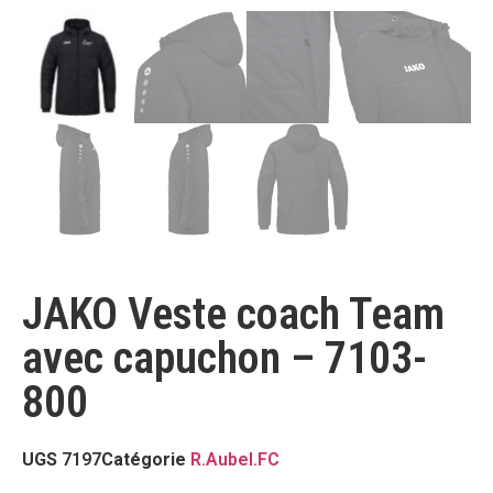
JAKO Veste coach Team
avec capuchon – 7103-
800
UGS
7197
Catégorie
R.Aubel.FC