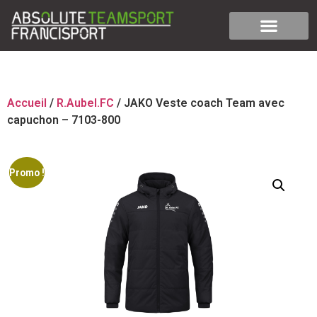
Accueil
/
R.Aubel.FC
/ JAKO Veste coach Team avec
capuchon – 7103-800
Promo !